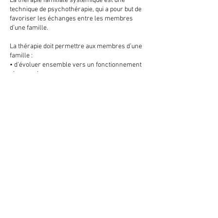
La thérapie familiale systémique est une
technique de psychothérapie, qui a pour but de
favoriser les échanges entre les membres
d’une famille.
La thérapie doit permettre aux membres d’une
famille :
• d’évoluer ensemble vers un fonctionnement
plus souple ;
• de dépasser une situation de crise ;
• d’autoriser l’évolution individuelle de chacun
des membres ;
• de trouver de nouveaux équilibres.
Cette évolution tient compte des événements et
de l’histoire de la vie du groupe. Au cours des
séances, le dialogue des membres de la
famille entre eux et avec le thérapeute aide à
comprendre et à résoudre les problèmes ou
difficultés rencontrés par la famille.